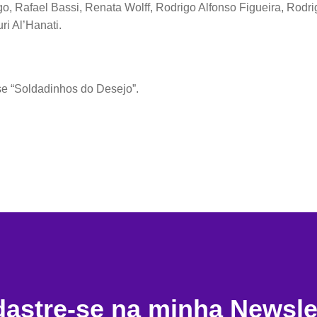
o, Rafael Bassi, Renata Wolff, Rodrigo Alfonso Figueira, Rodr
i Al’Hanati.
se “Soldadinhos do Desejo”.
astre-se na minha Newsle